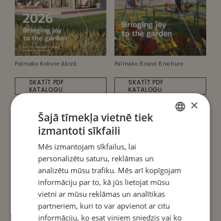
Palmako Koksne dārzā
Palmako Brand Brochure
SKATĪT PDF
SKATĪT PDF
KATALOGU
KATALOGU
×
Šajā tīmekļa vietnē tiek
izmantoti sīkfaili
ESTONIAN
Mēs izmantojam sīkfailus, lai
ENGLISH
personalizētu saturu, reklāmas un
DANISH
analizētu mūsu trafiku. Mēs arī kopīgojam
informāciju par to, kā jūs lietojat mūsu
GERMAN
vietni ar mūsu reklāmas un analītikas
SPANISH
partneriem, kuri to var apvienot ar citu
FRENCH
informāciju, ko esat viņiem sniedzis vai ko