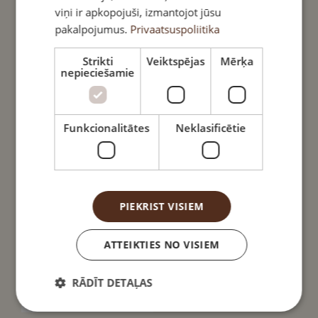
viņi ir apkopojuši, izmantojot jūsu
ITALIAN
pakalpojumus.
Privaatsuspoliitika
LATVIAN
Imprest Frēzēti apaļkoki
Construct Līmēta laminēta
koksne
Strikti
Veiktspējas
Mērķa
LITHUANIAN
SKATĪT PDF
nepieciešamie
SKATĪT PDF
KATALOGU
NORWEGIAN
KATALOGU
POLISH
Funkcionalitātes
Neklasificētie
PORTUGESE
FINNISH
SWEDISH
PIEKRIST VISIEM
CZECH
RUSSIAN
ATTEIKTIES NO VISIEM
RĀDĪT DETAĻAS