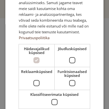
DANISH
analüüsimiseks. Samuti jagame teavet
meie saidi kasutamise kohta oma
GERMAN
reklaami- ja analüüsipartneritega, kes
SPANISH
võivad seda kombineerida muu teabega,
FRENCH
mille olete neile esitanud või mille nad on
kogunud teie teenuste kasutamisest.
ITALIAN
Privaatsuspoliitika
LATVIAN
Hädavajalikud
Jõudlusküpsised
LITHUANIAN
küpsised
NORWEGIAN
POLISH
Reklaamküpsised
Funktsionaalsed
küpsised
PORTUGESE
FINNISH
SWEDISH
Previous
Klassifitseerimata küpsised
Next
CZECH
RUSSIAN