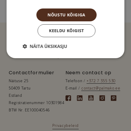
NÕUSTU KÕIGIGA
KEELDU KÕIGIST
NÄITA ÜKSIKASJU
Contactformulier
Neem contact op
Näituse 25
Telefoon / 
+372 7 355 530
50409 Tartu
E-mail / 
contact@palmako.ee
Estland
Registratienummer 10301984
BTW Nr. EE100040546
Privacybeleid