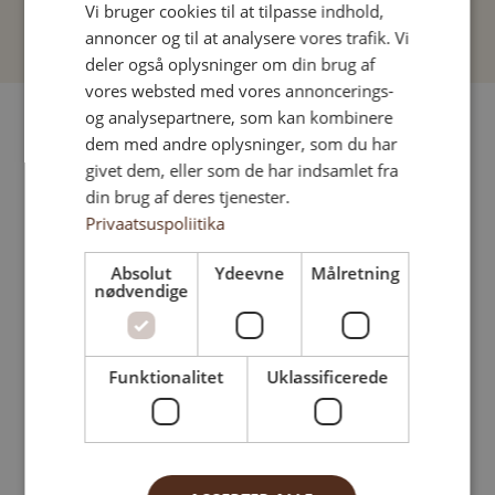
Vi bruger cookies til at tilpasse indhold,
ENGLISH
annoncer og til at analysere vores trafik. Vi
DANISH
deler også oplysninger om din brug af
vores websted med vores annoncerings-
GERMAN
og analysepartnere, som kan kombinere
SPANISH
dem med andre oplysninger, som du har
FRENCH
givet dem, eller som de har indsamlet fra
din brug af deres tjenester.
ITALIAN
Privaatsuspoliitika
LATVIAN
Absolut
Ydeevne
Målretning
LITHUANIAN
nødvendige
NORWEGIAN
POLISH
Funktionalitet
Uklassificerede
PORTUGESE
Previous
Next
FINNISH
SWEDISH