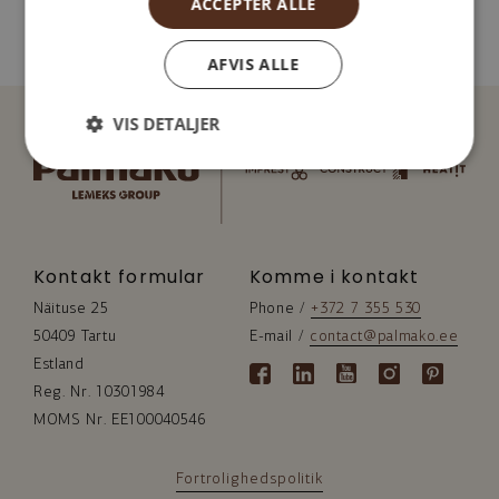
ACCEPTER ALLE
CZECH
RUSSIAN
AFVIS ALLE
VIS DETALJER
Kontakt formular
Komme i kontakt
Näituse 25
Phone / 
+372 7 355 530
50409 Tartu
E-mail / 
contact@palmako.ee
Estland
Reg. Nr. 10301984
MOMS Nr. EE100040546
Fortrolighedspolitik